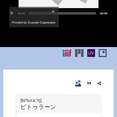
[bi⸢turaː⸣ŋ]
ビトゥラーン