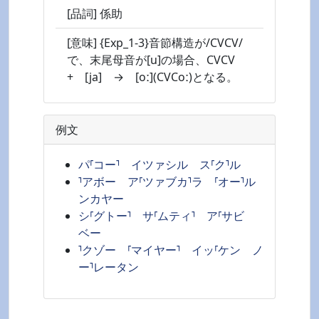
[品詞] 係助
[意味] {Exp_1-3}音節構造が/CVCV/
で、末尾母音が[u]の場合、CVCV
+ [ja] → [oː](CVCoː)となる。
例文
パ⸢コー⸣ イツァシル ス⸢ク⸣ル
⸣アボー ア⸢ツァブカ⸣ラ ⸢オー⸣ル
ンカヤー
シ⸢グトー⸣ サ⸢ムティ⸣ ア⸢サビ
ベー
⸣クゾー ⸢マイヤー⸣ イッ⸢ケン ノ
ー⸣レータン