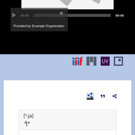
[⸣-ja]
ヤ