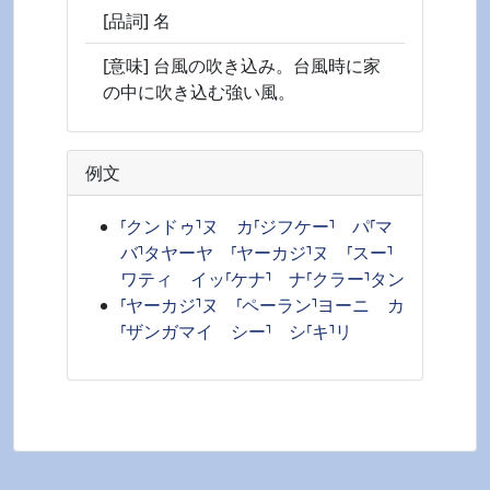
[品詞] 名
[意味] 台風の吹き込み。台風時に家
の中に吹き込む強い風。
例文
⸢クンドゥ⸣ヌ カ⸢ジフケー⸣ パ⸢マ
バ⸣タヤーヤ ⸢ヤーカジ⸣ヌ ⸢スー⸣
ワティ イッ⸢ケナ⸣ ナ⸢クラー⸣タン
⸢ヤーカジ⸣ヌ ⸢ペーラン⸣ヨーニ カ
⸢ザンガマイ シー⸣ シ⸢キ⸣リ