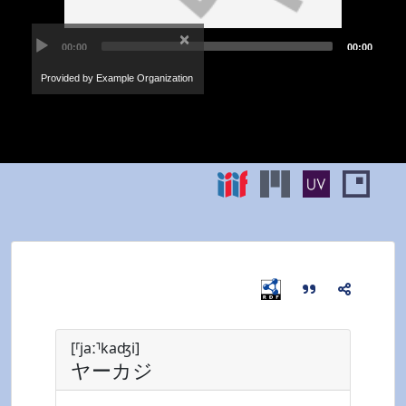
[⸢jaː⸣kaʤi]
ヤーカジ