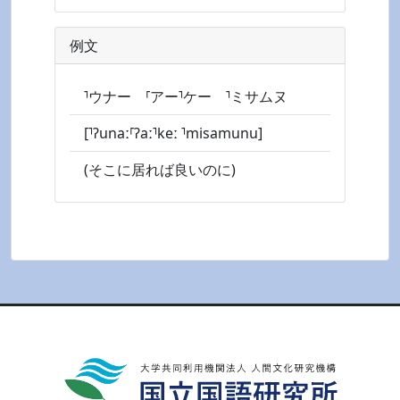
例文
⸣ウナー ⸢アー⸣ケー ⸣ミサムヌ
[⸣ʔunaː⸢ʔaː⸣keː ⸣misamunu]
(そこに居れば良いのに)