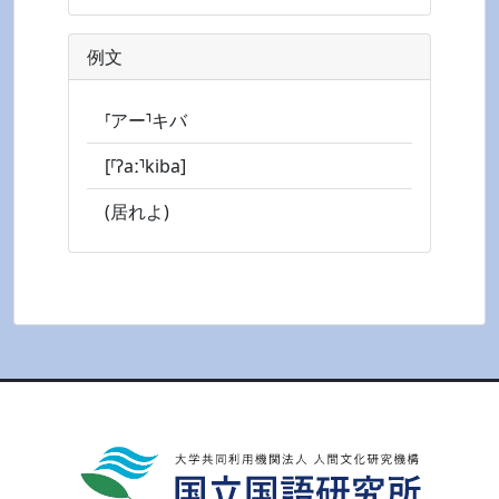
例文
⸢アー⸣キバ
[⸢ʔaː⸣kiba]
(居れよ)