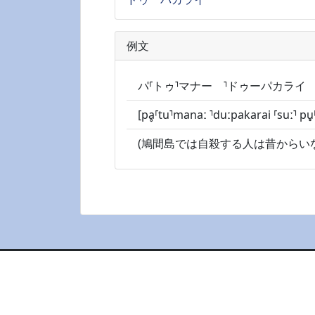
例文
パ⸢トゥ⸣マナー ⸣ドゥーパカライ 
[pḁ⸢tu⸣manaː ⸣duːpakarai ⸢suː⸣ pu
(鳩間島では自殺する人は昔からい