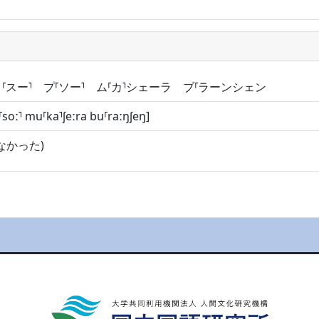
⸢スー⸣ プ⸢ソー⸣ ム⸢カ⸣シェーラ ブ⸢ラーンシェン
̥⸢soː⸣ mu⸢ka⸣ʃeːra bu⸢raːŋʃeŋ]
なかった)