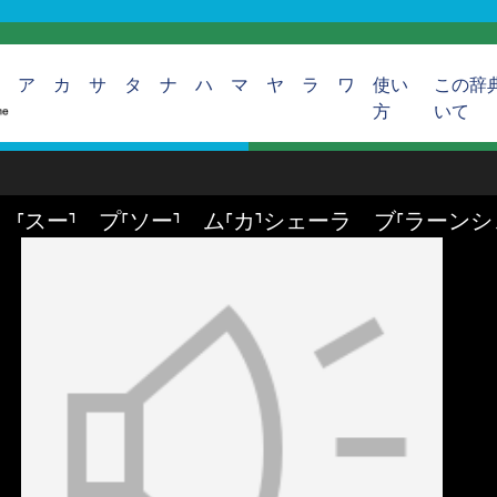
ア
カ
サ
タ
ナ
ハ
マ
ヤ
ラ
ワ
使い
この辞
方
いて