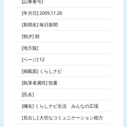
[記事番号]
[年月日] 2009.11.26
[新聞名] 毎日新聞
[朝夕] 朝
[地方版]
[ページ] 12
[掲載面] くらしナビ
[執筆者属性] 投書
[氏名]
[欄名] くらしナビ生活 みんなの広場
[見出し] 大切なコミュニケーション能力