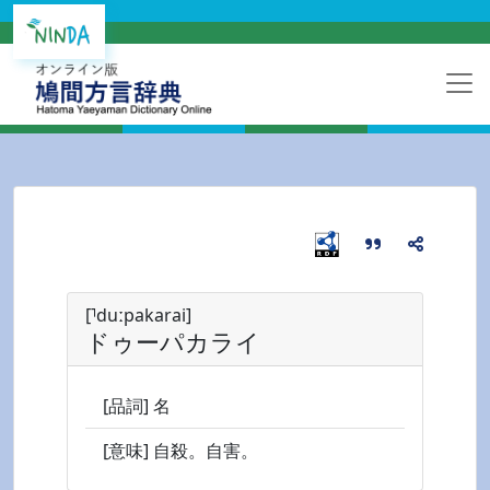
[⸣duːpakarai]
ドゥーパカライ
[品詞] 名
[意味] 自殺。自害。