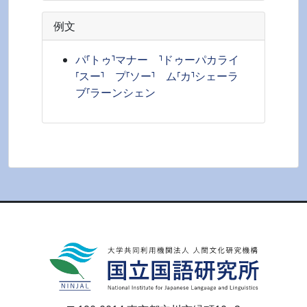
例文
パ⸢トゥ⸣マナー ⸣ドゥーパカライ
⸢スー⸣ プ⸢ソー⸣ ム⸢カ⸣シェーラ
ブ⸢ラーンシェン