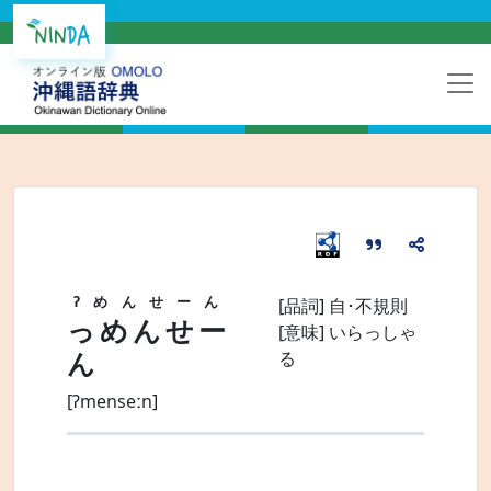
ʔめんせーん
[品詞]
自･不規則
っめんせー
[意味]
いらっしゃ
ん
る
[ʔmenseːn]