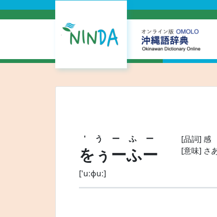
'うーふー
[品詞]
感
をぅーふー
[意味]
さ
['uːɸuː]